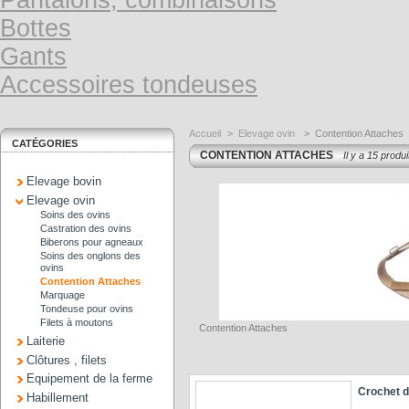
Pantalons, combinaisons
Bottes
Gants
Accessoires tondeuses
Accueil
>
Elevage ovin
>
Contention Attaches
CATÉGORIES
CONTENTION ATTACHES
Il y a 15 produi
Elevage bovin
Elevage ovin
Soins des ovins
Castration des ovins
Biberons pour agneaux
Soins des onglons des
ovins
Contention Attaches
Marquage
Tondeuse pour ovins
Filets à moutons
Contention Attaches
Laiterie
Clôtures , filets
Equipement de la ferme
Crochet d
Habillement