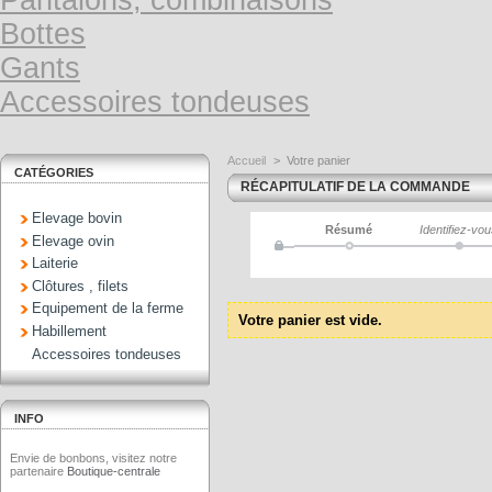
Pantalons, combinaisons
Bottes
Gants
Accessoires tondeuses
Accueil
>
Votre panier
CATÉGORIES
RÉCAPITULATIF DE LA COMMANDE
Elevage bovin
Résumé
Identifiez-vo
Elevage ovin
Laiterie
Clôtures , filets
Equipement de la ferme
Votre panier est vide.
Habillement
Accessoires tondeuses
INFO
Envie de bonbons, visitez notre
partenaire
Boutique-centrale