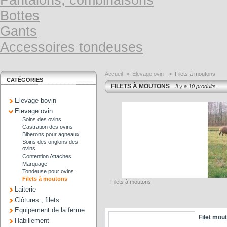
Pantalons, combinaisons
Bottes
Gants
Accessoires tondeuses
Accueil
>
Elevage ovin
>
Filets à moutons
CATÉGORIES
FILETS À MOUTONS
Il y a 10 produits.
Elevage bovin
Elevage ovin
Soins des ovins
Castration des ovins
Biberons pour agneaux
Soins des onglons des
ovins
Contention Attaches
Marquage
Tondeuse pour ovins
Filets à moutons
Filets à moutons
Laiterie
Clôtures , filets
Equipement de la ferme
Filet mou
Habillement