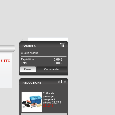
PANIER
Aucun produit
Expédition
0,00 €
 €
TTC
Total
0,00 €
Panier
Commander
RÉDUCTIONS
Coffre de
pansage
complet 7
29,17 €
pièces
23,17 €