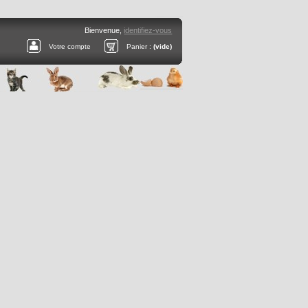
Bienvenue,
identifiez-vous
Votre compte
Panier :
(vide)