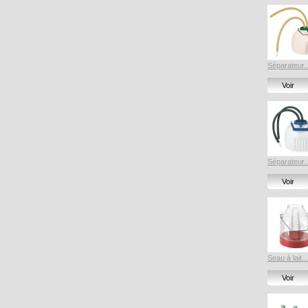
Séparateur..
Voir
Séparateur..
Voir
Seau à lait...
Voir