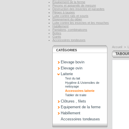
Equipement de la ferme
Pesons et appareils de mesure
Destruction des insectes et parasites
Pièges à taupes
Lutte contre rats et souris
Eloignement du gibier
Lutte contre les insectes et les mouches
Habillement
Pantalons, combinaisons
Bottes
Gants
Accessoires tondeuses
Accueil
>
L
CATÉGORIES
TABOUR
Elevage bovin
Elevage ovin
Laiterie
Test du lait
Hygiène & Ustensiles de
nettoyage
Accessoires laiterie
Tablier de traite
Clôtures , filets
Equipement de la ferme
Habillement
Accessoires tondeuses