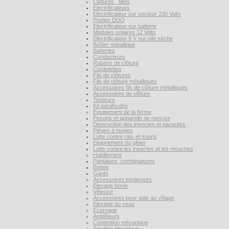
Clôtures , filets
Electrificateurs
Electrificateur sur secteur 230 Volts
Postes DUO
Electrificateur sur batterie
Modules solaires 12 Volts
Electrificateur 9 V sur pile sèche
Boîtier métallique
Batteries
Conducteurs
Rubans de clôture
Cordelettes
Fils de clôtures
Fils de clôture métalliques
Accessoires fils de clôture métalliques
Accessoires de clôture
Testeurs
Kit parafoudre
Equipement de la ferme
Pesons et appareils de mesure
Destruction des insectes et parasites
Pièges à taupes
Lutte contre rats et souris
Eloignement du gibier
Lutte contre les insectes et les mouches
Habillement
Pantalons, combinaisons
Bottes
Gants
Accessoires tondeuses
Elevage bovin
Vêleuse
Accessoires pour aide au vêlage
Elevage du veau
Ecornage
Antitêteurs
Contention mécanique
Aiguillon électrique