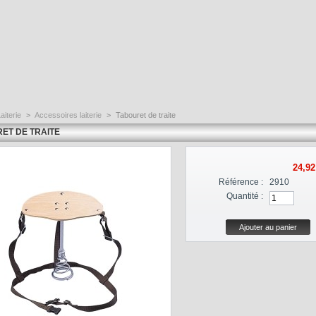
aiterie
>
Accessoires laiterie
>
Tabouret de traite
ET DE TRAITE
24,92
Référence :
2910
Quantité :