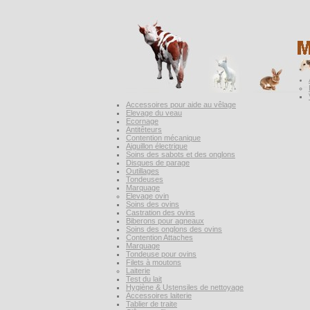
Accessoires pour aide au vêlage
Elevage du veau
Ecornage
Antitêteurs
Contention mécanique
Aiguillon électrique
Soins des sabots et des onglons
Disques de parage
Outillages
Tondeuses
Marquage
Elevage ovin
Soins des ovins
Castration des ovins
Biberons pour agneaux
Soins des onglons des ovins
Contention Attaches
Marquage
Tondeuse pour ovins
Filets à moutons
Laiterie
Test du lait
Hygiène & Ustensiles de nettoyage
Accessoires laiterie
Tablier de traite