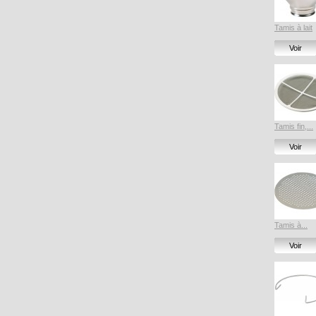
Tamis à lait
Voir
Tamis fin,...
Voir
Tamis à...
Voir