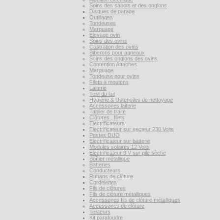
Soins des sabots et des onglons
Disques de parage
Outillages
Tondeuses
Marquage
Elevage ovin
Soins des ovins
Castration des ovins
Biberons pour agneaux
Soins des onglons des ovins
Contention Attaches
Marquage
Tondeuse pour ovins
Filets à moutons
Laiterie
Test du lait
Hygiène & Ustensiles de nettoyage
Accessoires laiterie
Tablier de traite
Clôtures , filets
Electrificateurs
Electrificateur sur secteur 230 Volts
Postes DUO
Electrificateur sur batterie
Modules solaires 12 Volts
Electrificateur 9 V sur pile sèche
Boîtier métallique
Batteries
Conducteurs
Rubans de clôture
Cordelettes
Fils de clôtures
Fils de clôture métalliques
Accessoires fils de clôture métalliques
Accessoires de clôture
Testeurs
Kit parafoudre