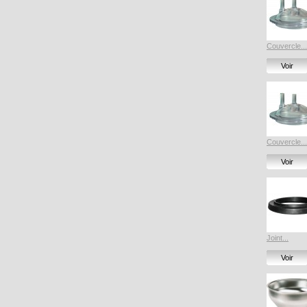
Couvercle...
Voir
Couvercle...
Voir
Joint...
Voir