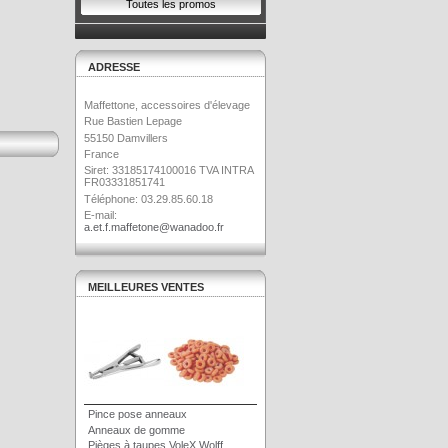
Toutes les promos
ADRESSE
Maffettone, accessoires d'élevage
Rue Bastien Lepage
55150 Damvillers
France
Siret: 33185174100016 TVA INTRA
FR03331851741
Téléphone: 03.29.85.60.18
E-mail:
a.et.f.maffetone@wanadoo.fr
MEILLEURES VENTES
Pince pose anneaux
Anneaux de gomme
Pièges à taupes VoleX Wolff