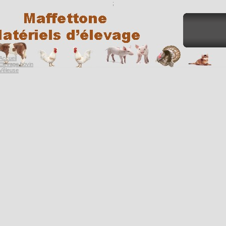
;
Accueil
Elevage bovin
Vêleuse