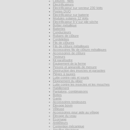
Clôtures , filets
Electrificateurs
Electrificateur sur secteur 230 Volts
Postes DUO
Electrificateur sur batterie
Modules solaires 12 Volts
Electrificateur 9 V sur pile sèche
Boîtier métallique
Batteries
Conducteurs
Rubans de clôture
Cordelettes
Fils de clôtures
Fils de clôture métalliques
Accessoires fils de clôture métalliques
Accessoires de clôture
Testeurs
Kit parafoudre
Equipement de la ferme
Pesons et appareils de mesure
Destruction des insectes et parasites
Pièges à taupes
Lutte contre rats et souris
Eloignement du gibier
Lutte contre les insectes et les mouches
Habillement
Pantalons, combinaisons
Bottes
Gants
Accessoires tondeuses
Elevage bovin
Vêleuse
Accessoires pour aide au vêlage
Elevage du veau
Ecornage
Antitêteurs
Contention mécanique
Aiguillon électrique