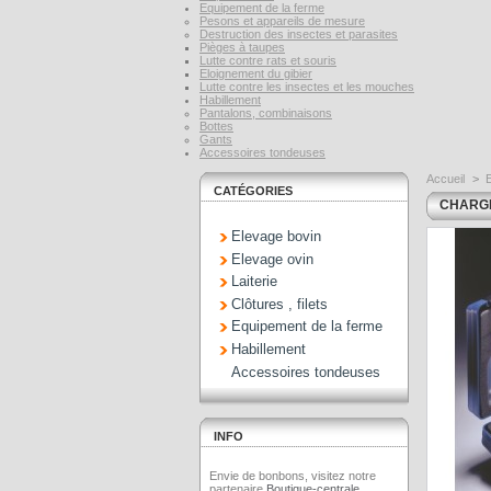
Equipement de la ferme
Pesons et appareils de mesure
Destruction des insectes et parasites
Pièges à taupes
Lutte contre rats et souris
Eloignement du gibier
Lutte contre les insectes et les mouches
Habillement
Pantalons, combinaisons
Bottes
Gants
Accessoires tondeuses
Accueil
>
CATÉGORIES
CHARGE
Elevage bovin
Elevage ovin
Laiterie
Clôtures , filets
Equipement de la ferme
Habillement
Accessoires tondeuses
INFO
Envie de bonbons, visitez notre
partenaire
Boutique-centrale