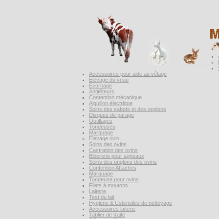
Accessoires pour aide au vêlage
Elevage du veau
Ecornage
Antitêteurs
Contention mécanique
Aiguillon électrique
Soins des sabots et des onglons
Disques de parage
Outillages
Tondeuses
Marquage
Elevage ovin
Soins des ovins
Castration des ovins
Biberons pour agneaux
Soins des onglons des ovins
Contention Attaches
Marquage
Tondeuse pour ovins
Filets à moutons
Laiterie
Test du lait
Hygiène & Ustensiles de nettoyage
Accessoires laiterie
Tablier de traite