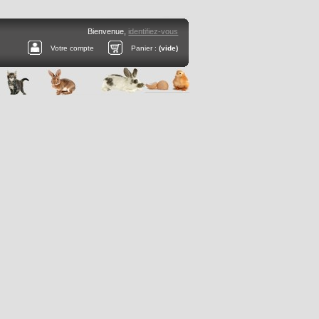
Bienvenue,
identifiez-vous
Votre compte
Panier :
(vide)