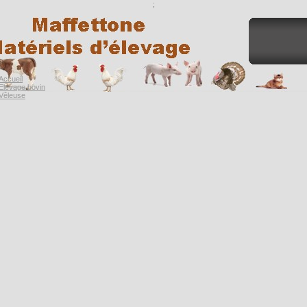
;
Accueil
Elevage bovin
Vêleuse