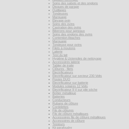
Soins des sabots et des onglons
Disques de parage
Outillages
Tondeuses
Marquage
Elevage ovin
Soins des ovins
Castration des ovins
Biberons pour agneaux
Soins des onglons des ovins
Contention Attaches
Marquage
Tondeuse pour ovins
Filets à moutons
Laiterie
Test du lait
Hygiène & Ustensiles de nettoyage
Accessoires laiterie
Tablier de traite
Clôtures , filets
Electrificateurs
Electrificateur sur secteur 230 Volts
Postes DUO
Electrificateur sur batterie
Modules solaires 12 Volts
Electrificateur 9 V sur pile sèche
Boîtier métallique
Batteries
Conducteurs
Rubans de clôture
Cordelettes
Fils de clôtures
Fils de clôture métalliques
Accessoires fils de clôture métalliques
Accessoires de clôture
Testeurs
Kit parafoudre