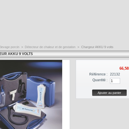
Elevage porcin
>
Détecteur de chaleur et de gestation
>
Chargeur AKKU 9 volts
UR AKKU 9 VOLTS
66,58
Référence :
22132
Quantité :