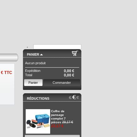
PANIER
Aucun produit
Expédition
0,00 €
 €
TTC
Total
0,00 €
Panier
Commander
RÉDUCTIONS
Coffre de
pansage
complet 7
29,17 €
pièces
23,17 €