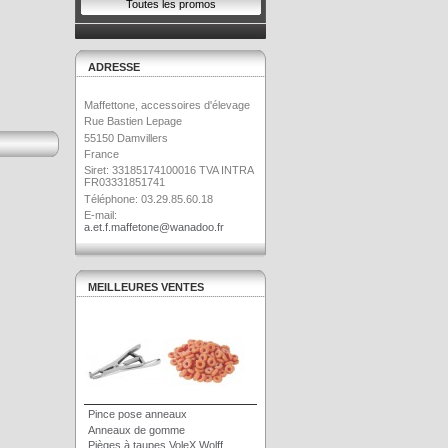
Toutes les promos
ADRESSE
Maffettone, accessoires d'élevage
Rue Bastien Lepage
55150 Damvillers
France
Siret: 33185174100016 TVA INTRA
FR03331851741
Téléphone: 03.29.85.60.18
E-mail:
a.et.f.maffetone@wanadoo.fr
MEILLEURES VENTES
Pince pose anneaux
Anneaux de gomme
Pièges à taupes VoleX Wolff