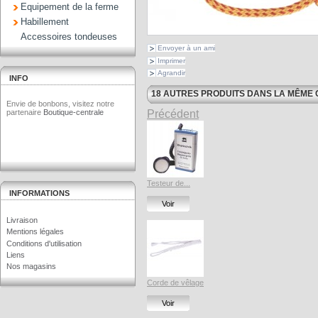
Equipement de la ferme
Habillement
Accessoires tondeuses
Envoyer à un ami
Imprimer
Agrandir
INFO
18 AUTRES PRODUITS DANS LA MÊME 
Envie de bonbons, visitez notre
partenaire
Boutique-centrale
Précédent
Testeur de...
INFORMATIONS
Voir
Livraison
Mentions légales
Conditions d'utilisation
Liens
Nos magasins
Corde de vêlage
Voir