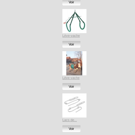
Voir
Lève-vache
Voir
Lève vache
Voir
Lacs de...
Voir