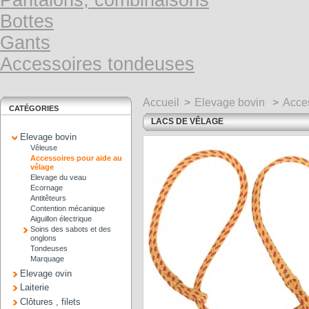
Pantalons, combinaisons
Bottes
Gants
Accessoires tondeuses
Accueil
>
Elevage bovin
>
Acces
CATÉGORIES
LACS DE VÊLAGE
Elevage bovin
Vêleuse
Accessoires pour aide au
vêlage
Elevage du veau
Ecornage
Antitêteurs
Contention mécanique
Aiguillon électrique
Soins des sabots et des
onglons
Tondeuses
Marquage
Elevage ovin
Laiterie
Clôtures , filets