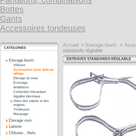
Pantalons, combinaisons
Bottes
Gants
Accessoires tondeuses
Accueil
>
Elevage bovin
>
Acces
CATÉGORIES
standards réglable
ENTRAVES STANDARDS RÉGLABLE
Elevage bovin
Vêleuse
Accessoires pour aide au
vêlage
Elevage du veau
Ecornage
Antitêteurs
Contention mécanique
Aiguillon électrique
Soins des sabots et des
onglons
Tondeuses
Marquage
Elevage ovin
Laiterie
Clôtures , filets