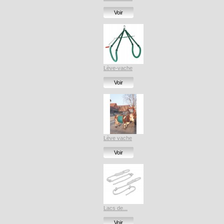
Voir
Lève-vache
Voir
Lève vache
Voir
Lacs de...
Voir