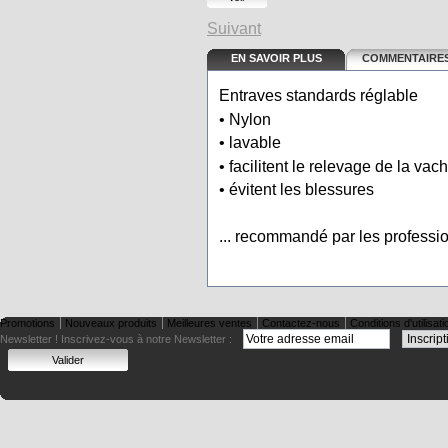
Suivant
EN SAVOIR PLUS
COMMENTAIRES
Entraves standards réglable
• Nylon
• lavable
• facilitent le relevage de la va
• évitent les blessures
... recommandé par les professi
Promotions
Nouveaux produits
Meilleures ventes
Contactez-nous
Conditions d'utilisati
Newsletter !
Inscrivez-vous à notre Newsletter :