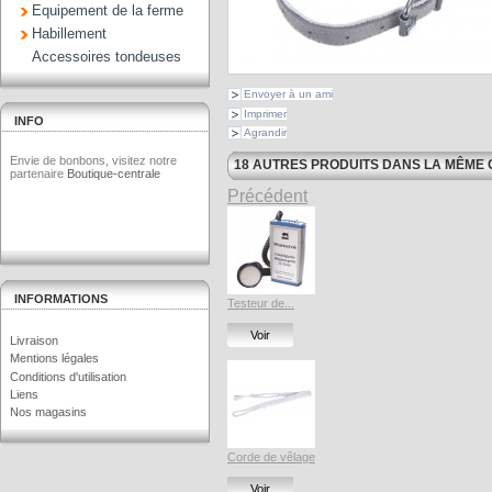
Equipement de la ferme
Habillement
Accessoires tondeuses
Envoyer à un ami
Imprimer
INFO
Agrandir
Envie de bonbons, visitez notre
18 AUTRES PRODUITS DANS LA MÊME 
partenaire
Boutique-centrale
Précédent
INFORMATIONS
Testeur de...
Voir
Livraison
Mentions légales
Conditions d'utilisation
Liens
Nos magasins
Corde de vêlage
Voir