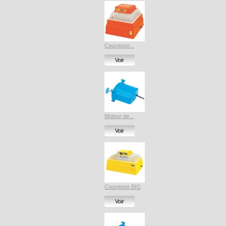
Couveuse...
Voir
Moteur de...
Voir
Couveuse BIG
Voir