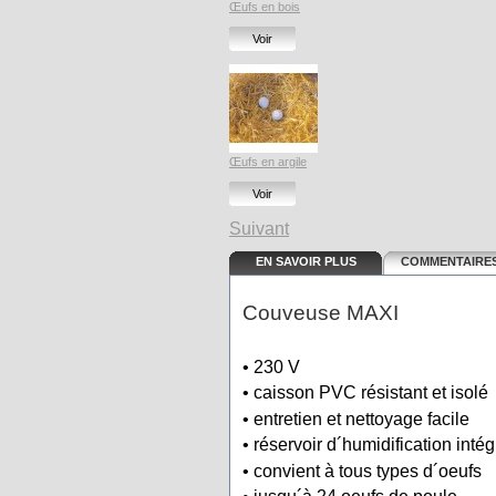
Œufs en bois
Voir
Œufs en argile
Voir
Suivant
EN SAVOIR PLUS
COMMENTAIRES
Couveuse MAXI
• 230 V
• caisson PVC résistant et isolé
• entretien et nettoyage facile
• réservoir d´humidification intég
• convient à tous types d´oeufs