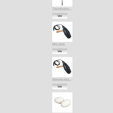
Thermomètre...
Voir
Mire-œufs
Voir
Ampoule pour...
Voir