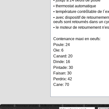
• jusqu´à 24 oeufs de poule
• thermostat automatique
• température contrôlable de l´ex
• avec dispositif de retournemen
oeufs sont retournés dans un cy
• le moteur de retournement n'es
Contenance maxi en oeufs:
Poule: 24
Oie: 6
Canard: 20
Dinde: 16
Pintade: 30
Faisan: 30
Perdrix: 42
Cane: 70
Promotions
Nouveaux produits
Meilleures ventes
Contactez-nous
Conditions d'utilisati