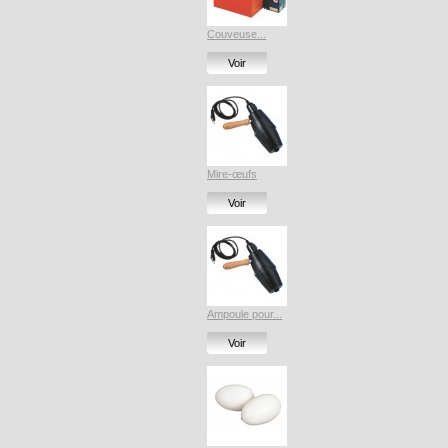
Couveuse...
Voir
Mire-œufs
Voir
Ampoule pour...
Voir