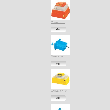
Couveuse...
Voir
Moteur de...
Voir
Couveuse BIG
Voir