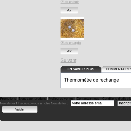
Œufs en bois
Voir
Œufs en argile
Voir
Suivant
EN SAVOIR PLUS
COMMENTAIRES
Thermomètre de rechange
Promotions
Nouveaux produits
Meilleures ventes
Contactez-nous
Conditions d'utilisati
Newsletter !
Inscrivez-vous à notre Newsletter :