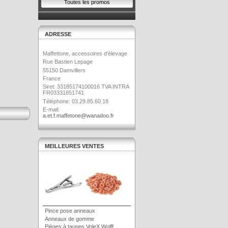
Toutes les promos
ADRESSE
Maffettone, accessoires d'élevage
Rue Bastien Lepage
55150 Damvillers
France
Siret: 33185174100016 TVA INTRA
FR03331851741
Téléphone: 03.29.85.60.18
E-mail:
a.et.f.maffetone@wanadoo.fr
MEILLEURES VENTES
Pince pose anneaux
Anneaux de gomme
Pièges à taupes VoleX Wolff