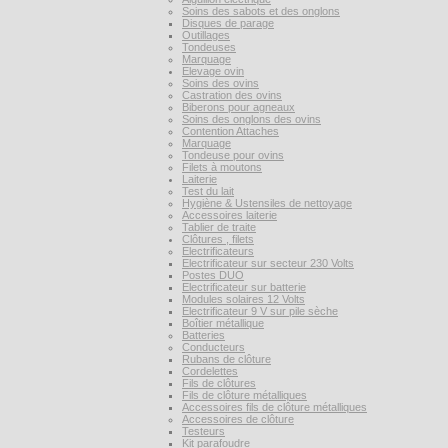
Soins des sabots et des onglons
Disques de parage
Outillages
Tondeuses
Marquage
Elevage ovin
Soins des ovins
Castration des ovins
Biberons pour agneaux
Soins des onglons des ovins
Contention Attaches
Marquage
Tondeuse pour ovins
Filets à moutons
Laiterie
Test du lait
Hygiène & Ustensiles de nettoyage
Accessoires laiterie
Tablier de traite
Clôtures , filets
Electrificateurs
Electrificateur sur secteur 230 Volts
Postes DUO
Electrificateur sur batterie
Modules solaires 12 Volts
Electrificateur 9 V sur pile sèche
Boîtier métallique
Batteries
Conducteurs
Rubans de clôture
Cordelettes
Fils de clôtures
Fils de clôture métalliques
Accessoires fils de clôture métalliques
Accessoires de clôture
Testeurs
Kit parafoudre