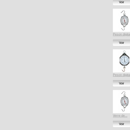
Voir
Peson digita
Voir
Peson digita
Voir
Verre de...
Voir