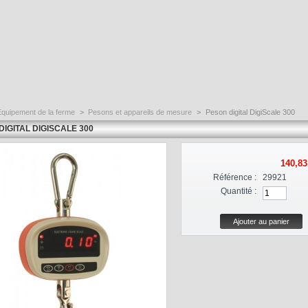
Equipement de la ferme
>
Pesons et appareils de mesure
>
Peson digital DigiScale 300
DIGITAL DIGISCALE 300
140,83
Référence :
29921
Quantité :