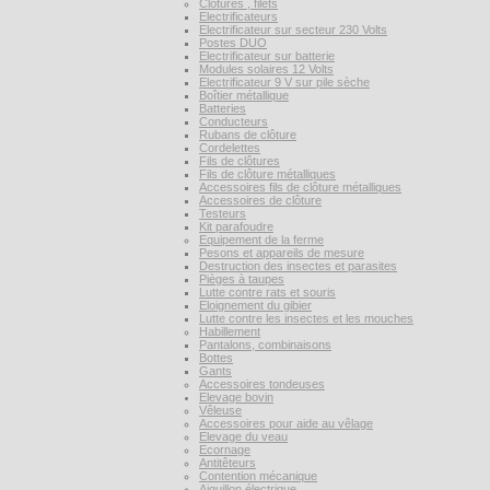
Clôtures , filets
Electrificateurs
Electrificateur sur secteur 230 Volts
Postes DUO
Electrificateur sur batterie
Modules solaires 12 Volts
Electrificateur 9 V sur pile sèche
Boîtier métallique
Batteries
Conducteurs
Rubans de clôture
Cordelettes
Fils de clôtures
Fils de clôture métalliques
Accessoires fils de clôture métalliques
Accessoires de clôture
Testeurs
Kit parafoudre
Equipement de la ferme
Pesons et appareils de mesure
Destruction des insectes et parasites
Pièges à taupes
Lutte contre rats et souris
Eloignement du gibier
Lutte contre les insectes et les mouches
Habillement
Pantalons, combinaisons
Bottes
Gants
Accessoires tondeuses
Elevage bovin
Vêleuse
Accessoires pour aide au vêlage
Elevage du veau
Ecornage
Antitêteurs
Contention mécanique
Aiguillon électrique