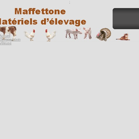
;
Accueil
Elevage bovin
Vêleuse