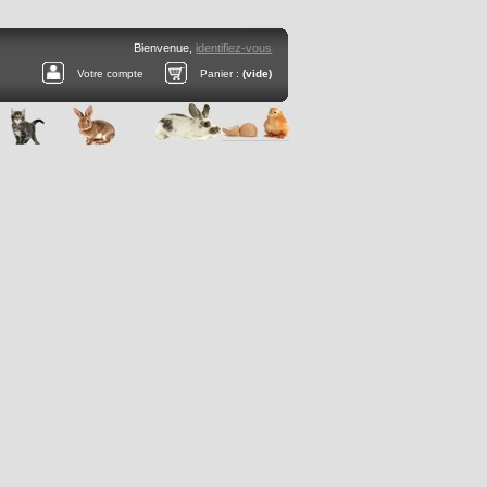
Bienvenue,
identifiez-vous
Votre compte
Panier :
(vide)