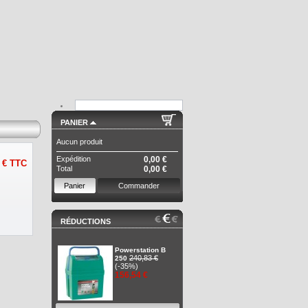
PANIER
Aucun produit
Expédition
0,00 €
 €
TTC
Total
0,00 €
Panier
Commander
RÉDUCTIONS
Powerstation B
240,83 €
250
(-35%)
156,54 €