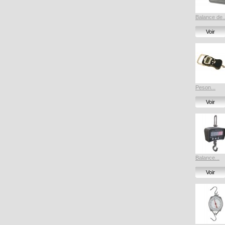
Balance de..
Voir
Peson...
Voir
Balance...
Voir