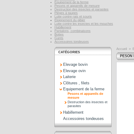
Equipement de la ferme
Pesons et appareils de mesure
Destruction des insectes et parasites
Pièges à taupes
Lutte contre rats et souris
Eloignement du gibier
Lutte contre les insectes et les mouches
Habillement
Pantalons, combinaisons
Bottes
Gants
Accessoires tondeuses
Accueil
>
CATÉGORIES
PESON 
Elevage bovin
Elevage ovin
Laiterie
Clôtures , filets
Equipement de la ferme
Pesons et appareils de
mesure
Destruction des insectes et
parasites
Habillement
Accessoires tondeuses