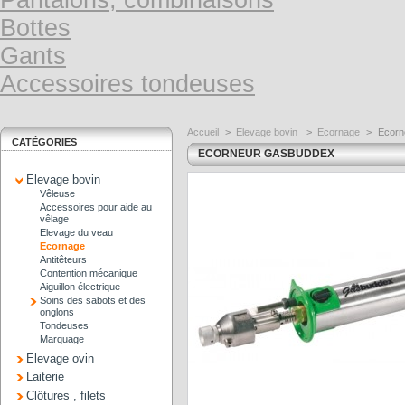
Pantalons, combinaisons
Bottes
Gants
Accessoires tondeuses
Accueil
>
Elevage bovin
>
Ecornage
>
Ecorn
CATÉGORIES
ECORNEUR GASBUDDEX
Elevage bovin
Vêleuse
Accessoires pour aide au
vêlage
Elevage du veau
Ecornage
Antitêteurs
Contention mécanique
Aiguillon électrique
Soins des sabots et des
onglons
Tondeuses
Marquage
Elevage ovin
Laiterie
Clôtures , filets