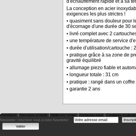
d'échauffement rapide et à sa t
La conception en acier inoxydable
exigences les plus strictes !
• quasiment sans douleur pour l
d'écornage d'une durée de 30
• livré complet avec 2 cartouches
• une température de service d'e
• durée d'utilisation/cartouche :
• pratique grâce à sa zone de p
gravité équilibré
• allumage piezo fiable et autom
• longueur totale : 31 cm
• pratique : rangé dans un coffre
• garantie 2 ans
Promotions
Nouveaux produits
Meilleures ventes
Contactez-nous
Conditions d'utilisati
Newsletter !
Inscrivez-vous à notre Newsletter :