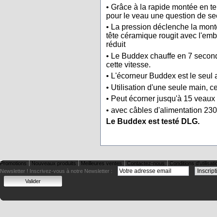
• Grâce à la rapide montée en t
pour le veau une question de s
• La pression déclenche la monté
tête céramique rougit avec l'embo
réduit
• Le Buddex chauffe en 7 second
cette vitesse.
• L'écorneur Buddex est le seul 
• Utilisation d'une seule main, ce
• Peut écorner jusqu'à 15 veaux
• avec câbles d'alimentation 230
Le Buddex est testé DLG.
Promotions
Nouveaux produits
Meilleures ventes
Contactez-nous
Conditions d'utilisati
Newsletter !
Inscrivez-vous à notre Newsletter :