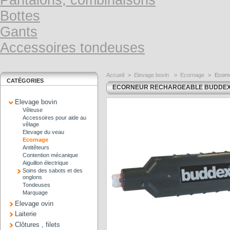
Pantalons, combinaisons
Bottes
Gants
Accessoires tondeuses
Accueil
>
Elevage bovin
>
Ecornage
>
Ecorn
CATÉGORIES
ECORNEUR RECHARGEABLE BUDDE
Elevage bovin
Vêleuse
Accessoires pour aide au
vêlage
Elevage du veau
Ecornage
Antitêteurs
Contention mécanique
Aiguillon électrique
Soins des sabots et des
onglons
Tondeuses
Marquage
Elevage ovin
Laiterie
Clôtures , filets